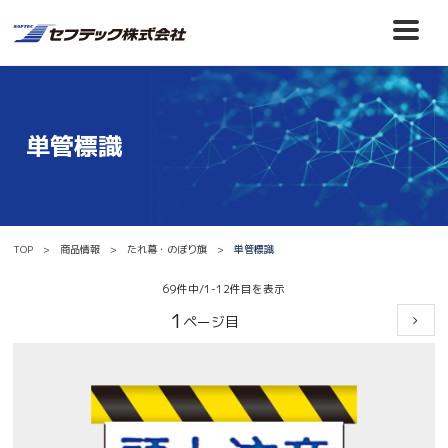
単管標識
TOP
商品情報
たれ幕・のぼり旗
単管標識
69件中/1-12件目を表示
1