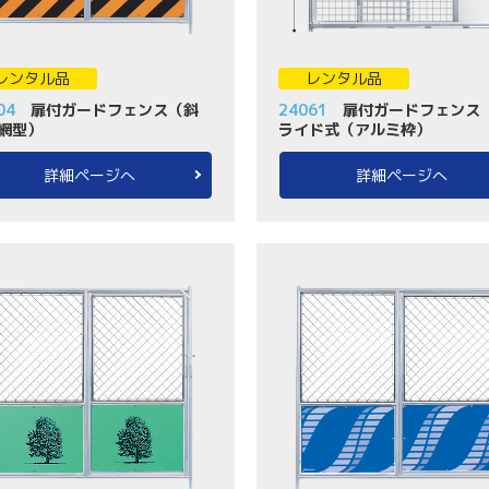
レンタル品
レンタル品
04
扉付ガードフェンス（斜
24061
扉付ガードフェンス
網型）
ライド式（アルミ枠）
詳細ページへ
詳細ページへ