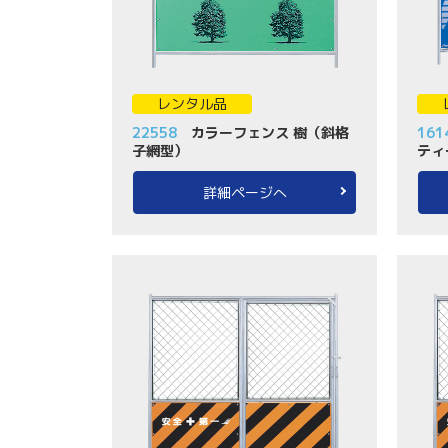
レンタル品
22558
カラーフェンス 樹（斜格
161
子網型）
ティ
詳細ページへ