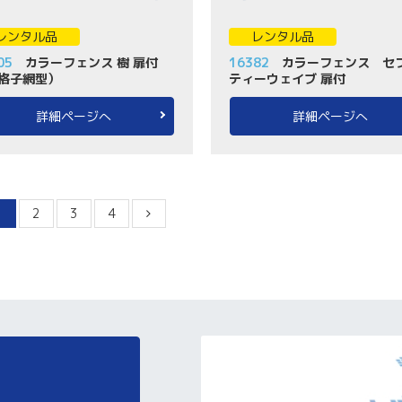
レンタル品
レンタル品
05
カラーフェンス 樹 扉付
16382
カラーフェンス セ
格子網型）
ティーウェイブ 扉付
詳細ページへ
詳細ページへ
1
2
3
4