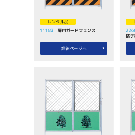
レンタル品
11183
扉付ガードフェンス
226
格子
詳細ページへ