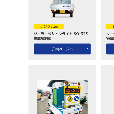
レンタル品
ソーラー式サインライト SO-323
ソー
搭載規制車
搭載
詳細ページへ