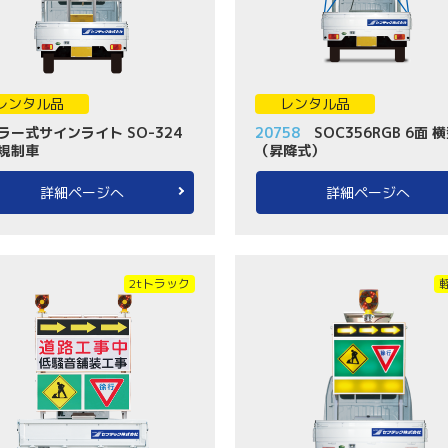
レンタル品
レンタル品
ラー式サインライト SO-324
20758
SOC356RGB 6面 
規制車
（昇降式）
詳細ページへ
詳細ページへ
2tトラック