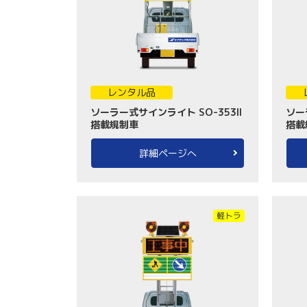
レンタル品
ソーラー式サインライト SO-353II
ソー
搭載規制車
搭載
詳細ページへ
軽トラ