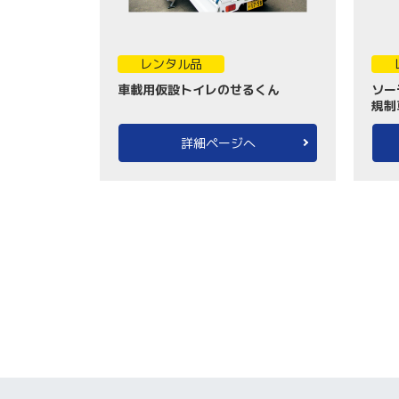
レンタル品
車載用仮設トイレのせるくん
ソー
規制
詳細ページへ