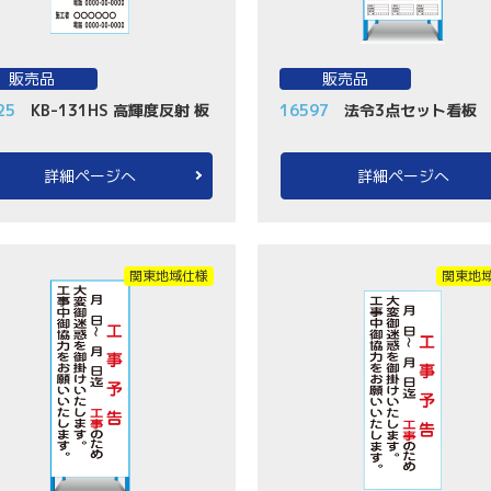
販売品
販売品
25
KB-131HS 高輝度反射 板
16597
法令3点セット看板
詳細ページへ
詳細ページへ
関東地域仕様
関東地