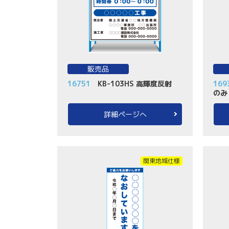
販売品
16751
KB-103HS 高輝度反射
169
のみ
詳細ページへ
関東地域仕様