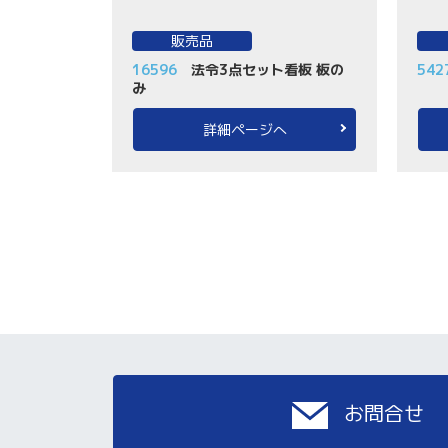
販売品
16596
法令3点セット看板 板の
542
み
詳細ページへ
お問合せ