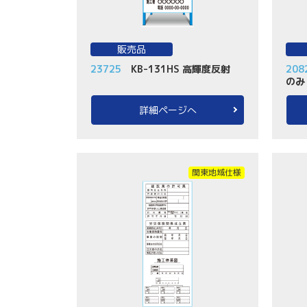
販売品
23725
KB-131HS 高輝度反射
208
のみ
詳細ページへ
関東地域仕様