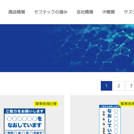
商品情報
セフテックの強み
会社情報
IR情報
サス
1
2
3
関東地域仕様
関東地