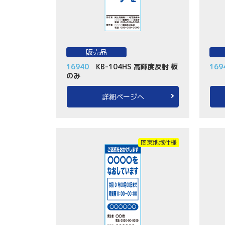
販売品
16940
KB-104HS 高輝度反射 板
169
のみ
詳細ページへ
関東地域仕様