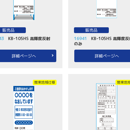
販売品
販売品
43
KB-105HS 高輝度反射
16941
KB-105HS 高輝度反
のみ
詳細ページへ
詳細ページへ
関東地域仕様
関東地