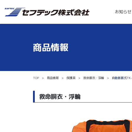
お知らせ
商品情報
TOP
商品情報
保護具
救命胴衣・浮輪
自動膨脹式TK-
救命胴衣・浮輪