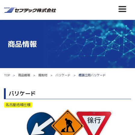
商品情報
TOP
商品情報
規制材
バリケード
標識立用バリケード
バリケード
名古屋地域仕様