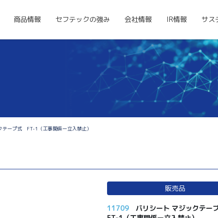
商品情報
セフテックの強み
会社情報
IR情報
サス
クテープ式 FT-1（工事関係ー立入禁止）
販売品
11709
バリシート マジックテ
FT-1（工事関係ー立入禁止）