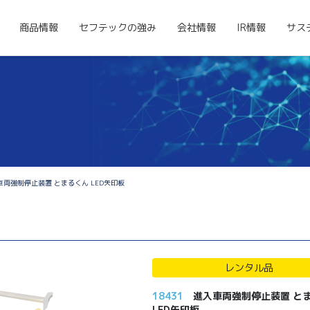
商品情報
セフテックの強み
会社情報
IR情報
サス
車両強制停止装置 とまるくん LED矢印板
レンタル品
18431
進入車両強制停止装置 と
LED矢印板