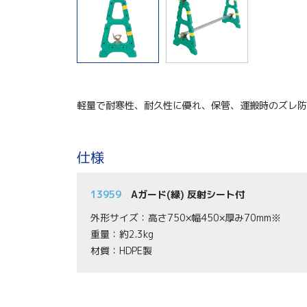
軽量で耐寒性、耐久性に優れ、保管、運搬時のズレ防
仕様
13959
Aガード(緑) 反射シート付
外形サイズ：高さ750×幅450×厚み70mm※
重量：約2.3kg
材質：HDPE製