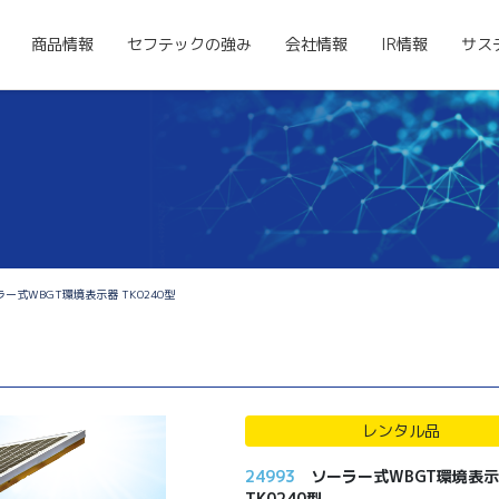
商品情報
セフテックの強み
会社情報
IR情報
サス
ー式WBGT環境表示器 TK0240型
レンタル品
24993
ソーラー式WBGT環境表
TK0240型