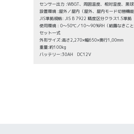
センサー出力 :WBGT、周囲温度、相対湿度、黒
設置環境 :屋外／屋内（屋外、屋内モード切替機
JIS準拠規格: JIS B 7922 精度区分クラス1.5準拠
使用環境 : 0～50℃／10～90%RH（結露なきこ
セット一式
外形サイズ:高さ2,270×幅650×奥行1,00mm
重量:約100kg
バッテリー:30AH DC12V