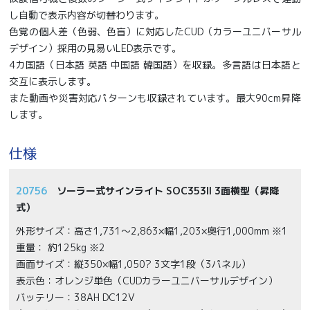
し自動で表示内容が切替わります。
色覚の個人差（色弱、色盲）に対応したCUD（カラーユニバーサル
デザイン）採用の見易いLED表示です。
4カ国語（日本語 英語 中国語 韓国語）を収録。多言語は日本語と
交互に表示します。
また動画や災害対応パターンも収録されています。最大90cm昇降
します。
仕様
20756
ソーラー式サインライト SOC353II 3面横型（昇降
式）
外形サイズ：高さ1,731～2,863×幅1,203×奥行1,000mm ※1
重量： 約125kg ※2
画面サイズ：縦350×幅1,050? 3文字1段（3パネル）
表示色：オレンジ単色（CUDカラーユニバーサルデザイン）
バッテリー：38AH DC12V